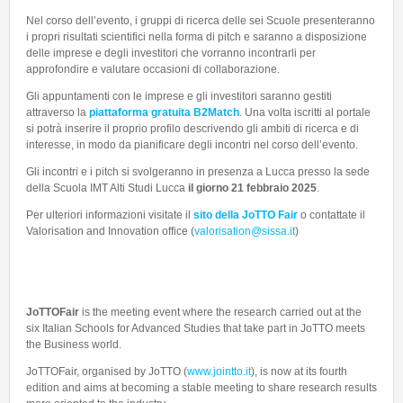
Nel corso dell’evento, i gruppi di ricerca delle sei Scuole presenteranno
i propri risultati scientifici nella forma di pitch e saranno a disposizione
delle imprese e degli investitori che vorranno incontrarli per
approfondire e valutare occasioni di collaborazione.
Gli appuntamenti con le imprese e gli investitori saranno gestiti
attraverso la
piattaforma gratuita B2Match
. Una volta iscritti al portale
si potrà inserire il proprio profilo descrivendo gli ambiti di ricerca e di
interesse, in modo da pianificare degli incontri nel corso dell’evento.
Gli incontri e i pitch si svolgeranno in presenza a Lucca presso la sede
della Scuola IMT Alti Studi Lucca
il giorno 21 febbraio 2025
.
Per ulteriori informazioni visitate il
sito della JoTTO Fair
o contattate il
Valorisation and Innovation office (
valorisation@sissa.it
)
JoTTOFair
is the meeting event where the research carried out at the
six Italian Schools for Advanced Studies that take part in JoTTO meets
the Business world.
JoTTOFair, organised by JoTTO (
www.jointto.it
), is now at its fourth
edition and aims at becoming a stable meeting to share research results