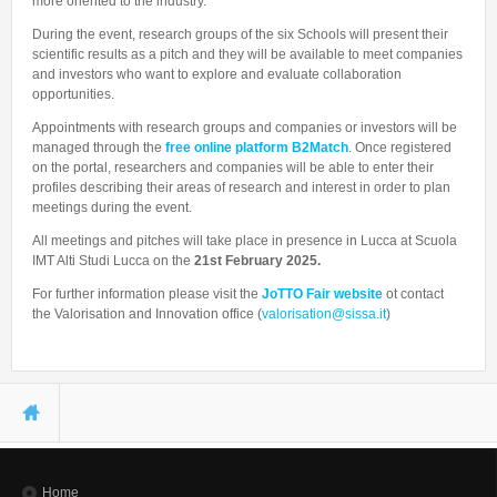
more oriented to the industry.
During the event, research groups of the six Schools will present their
scientific results as a pitch and they will be available to meet companies
and investors who want to explore and evaluate collaboration
opportunities.
Appointments with research groups and companies or investors will be
managed through the
free online platform B2Match
. Once registered
on the portal, researchers and companies will be able to enter their
profiles describing their areas of research and interest in order to plan
meetings during the event.
All meetings and pitches will take place in presence in Lucca at Scuola
IMT Alti Studi Lucca on the
21st February 2025.
For further information please visit the
JoTTO Fair website
ot contact
the Valorisation and Innovation office (
valorisation@sissa.it
)
You are here
Home